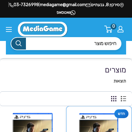
סירקין 8, גבעתיים
|
mediagame@gmail.com
|
03-7326998
|
וואטסאפ
0
מוצרים
תוצאות
חדש