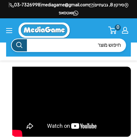
סירקין 8, גבעתיים
|
mediagame@gmail.com
|
03-7326998
|
וואטסאפ
0