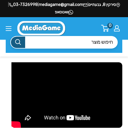
סירקין 8, גבעתיים
|
mediagame@gmail.com
|
03-7326998
|
וואטסאפ
0