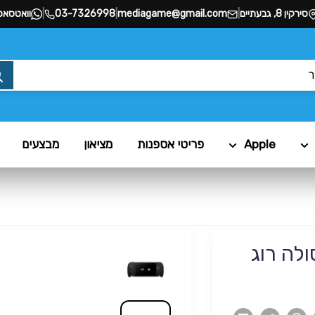
סירקין 8, גבעתיים
|
mediagame@gmail.com
|
03-7326998
|
וואטסאפ
Apple
פריטי אספנות
מציאון
מבצעים
ROG Xbox) קונסולה רוג