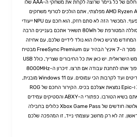
ה-ROG Xbox Ally X (2025) הוא החלום של כל גיימר שרוצה לקחת את משחקי ה-AAA שלו
לכל מקום. עם מעבד AMD Ryzen AI Z2 Extreme מפלצתי, אתם הולכים לטרוף משחקים
בקצב ריענון של 120Hz בלי להניד עפעף. המכשיר הזה לא סתם חזק, הוא חכם עם NPU ייעודי
שמוכן לכל מה שהעתיד יזרוק עליו. הסוללה המטורפת של 80Wh תשאיר אתכם בעניינים הרבה
מחודש מרגיש כאילו הוא נולד לידיים שלכם, עם אחיזה
נוחה בהשראת בקרי Xbox המוכרים. מסך ה-7 אינץ' הבהיר עם FreeSync Premium מבטיח
תמונה חלקה כמו חמאה גם תחת השמש הישראלית. יש כאן את כל החיבורים שצריך, כולל USB
4 ו-Thunderbolt 4, כדי שתוכלו להפוך אותו לתחנת עבודה אם תרצו. זיכרון ה-8000MHz
המהיר דואג שהכול ירוץ בטיל, מהתפריטים ועד לקרבות הכי עמוסים. עם Windows 11 מובנית,
כל הספרייה שלכם מ-Xbox, Steam ו-Epic נמצאת אצלכם בכיס. הקירור החכם של ROG
שומר על המכשיר קריר ושקט גם כשאתם בשיא הטורבו. כפתורי ה-ABXY והסטיקים עמידים
למיליוני לחיצות, אז תתפרעו חופשי. שלושה חודשים של Xbox Game Pass כלולים בחבילה
שון. זה לא רק מחשב עוצמתי נייד, זו המהפכה שלכם