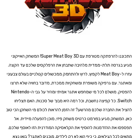
התכוננו להרפתקה מטורפת עם Super Meat Boy 3D! המשחק האייקוני
מגיע בגרסה תלת-ממדית מלהיבה שתבחן את הרפלקסים שלכם עד הקצה.
עזרו ל-Meat Boy לקפוץ, לרוץ ולהתחמק ממכשולים קטלניים בעולם צבעוני
ומאתגר. עם גרפיקה משופרת ומשחקיות ממכרת, מדובר בחוויה שלא תרצו
להפסיק. מושלם לכל מי שמחפש אתגר אמיתי ומהיר על גבי ה-Nintendo
Switch. כל קפיצה נחשבת, וכל רמה היא מבוך של סכנות. האם תצליחו
להציל את החברה שלכם מהרשע? זה הזמן להראות לכולם מי השחקן הכי טוב
כאן. המשחק מגיע בפורמט כרטיס משחק פיזי, מוכן להפעלה מיידית. אל
תפספסו את ההזדמנות להוסיף את הקלאסיקה המודרנית הזו לאוסף שלכם.
מתאים לכל הגילאים, כי כיף הוא לא רק לילדים. מוכנים לאתגר? בואו נצא