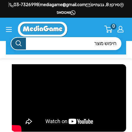
סירקין 8, גבעתיים
|
mediagame@gmail.com
|
03-7326998
|
וואטסאפ
0