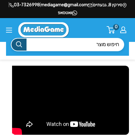
סירקין 8, גבעתיים
|
mediagame@gmail.com
|
03-7326998
|
וואטסאפ
0