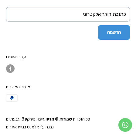
לפעילות רבה בקרב קהילה זו.
ביטול עסקה
קרא עוד +
כתובת דואר אלקטרוני
יצירת קשר
הצהרת נגישות
הרשמה
הצהרת פרטיות
עקבו אחרינו
אנחנו מאשרים
כל הזכויות שמורות ©
מדיה גיים
, סירקין 8, גבעתיים
נבנה ע"י
אלמנט בניית אתרים