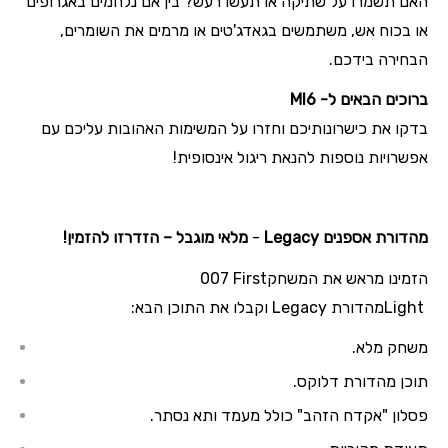
האם תשמרו על שתיקה או תעשו רעש? בין אם נלחמים באגרופים
או בכוח אש, משתמשים בגאדג'טים או מרמים את השומרים,
הבחירה בידכם
.
ברוכים הבאים ל-
MI6
בדקו את כישרונותיכם וחזרו על המשימות האהובות עליכם עם
אפשרויות נוספות להנאת ריגול אינסופית
!
מהדורת אספנים
Legacy
-
מלאי מוגבל – הזדרזו להזמין!
הזמינו מראש את המשחק
007 First
Light
מהדורת
Legacy
וקבלו את התוכן הבא
:
משחק מלא.
תוכן מהדורת דלוקס.
פסלון "אקדח הזהב
"
כולל מעמד ותא נסתר.