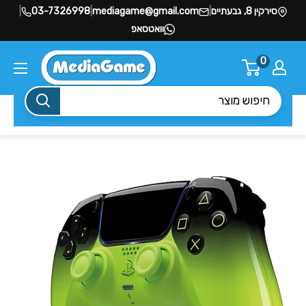
סירקין 8, גבעתיים
|
mediagame@gmail.com
|
03-7326998
|
וואטסאפ
0