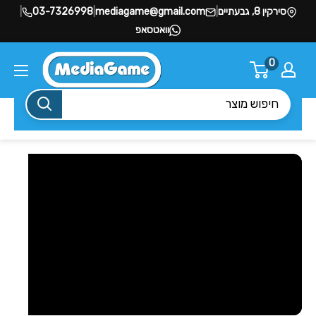
סירקין 8, גבעתיים
|
mediagame@gmail.com
|
03-7326998
|
וואטסאפ
0