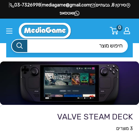
סירקין 8, גבעתיים
|
mediagame@gmail.com
|
03-7326998
|
וואטסאפ
0
VALVE STEAM DECK
3 מוצרים