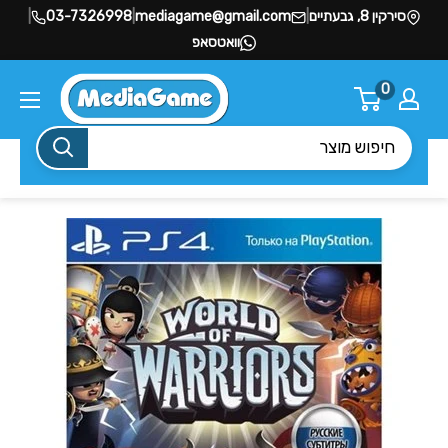
סירקין 8, גבעתיים
|
mediagame@gmail.com
|
03-7326998
|
וואטסאפ
0