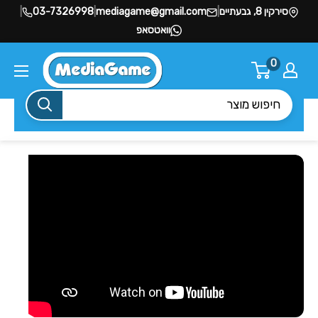
סירקין 8, גבעתיים
|
mediagame@gmail.com
|
03-7326998
|
וואטסאפ
0